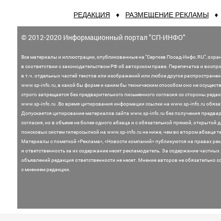
РЕДАКЦИЯ
♦
РАЗМЕЩЕНИЕ РЕКЛАМЫ
© 2012-2020 Информационный портал "СП-ИНФО"
Все материалы и иллюстрации,
опубликованные на "Сергиев Посад-Инфо.RU", охра
в соответствии с законодательством
РФ об авторском праве. Перепечатка и воспр
в т.ч. отдельных частей текстов или
изображений или любое другое распростране
www.sp-info.ru, в какой бы форме и каким бы техническим способом оно не осущест
строго запрещается без предварительного письменного согласия со стороны редак
www.sp-info.ru .
Во время цитирования информации ссылки на www.sp-info.ru обяза
Допускается цитирование материалов сайта www.sp-info.ru без получения предва
согласия, но в объеме не более одного абзаца и с обязательной прямой, открытой 
поисковых систем гиперссылкой на www.sp-info.ru не ниже, чем во втором абзаце те
Материалы с пометкой «Реклама», «Новости компаний» публикуются на правах ре
и ответственность за их содержание несет рекламодатель.
За содержание частных
объявлений редакция ответственности не несет. Мнение
авторов не обязательно с
с мнением редакции.