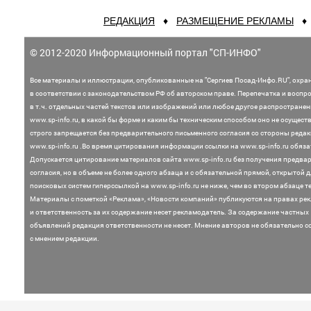
РЕДАКЦИЯ
♦
РАЗМЕЩЕНИЕ РЕКЛАМЫ
© 2012-2020 Информационный портал "СП-ИНФО"
Все материалы и иллюстрации,
опубликованные на "Сергиев Посад-Инфо.RU", охра
в соответствии с законодательством
РФ об авторском праве. Перепечатка и воспр
в т.ч. отдельных частей текстов или
изображений или любое другое распростране
www.sp-info.ru, в какой бы форме и каким бы техническим способом оно не осущест
строго запрещается без предварительного письменного согласия со стороны редак
www.sp-info.ru .
Во время цитирования информации ссылки на www.sp-info.ru обяза
Допускается цитирование материалов сайта www.sp-info.ru без получения предва
согласия, но в объеме не более одного абзаца и с обязательной прямой, открытой 
поисковых систем гиперссылкой на www.sp-info.ru не ниже, чем во втором абзаце те
Материалы с пометкой «Реклама», «Новости компаний» публикуются на правах ре
и ответственность за их содержание несет рекламодатель.
За содержание частных
объявлений редакция ответственности не несет. Мнение
авторов не обязательно с
с мнением редакции.