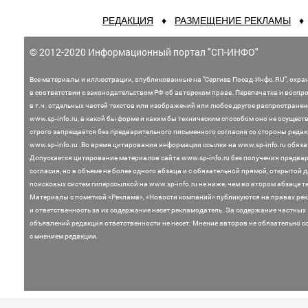
РЕДАКЦИЯ
♦
РАЗМЕЩЕНИЕ РЕКЛАМЫ
© 2012-2020 Информационный портал "СП-ИНФО"
Все материалы и иллюстрации,
опубликованные на "Сергиев Посад-Инфо.RU", охра
в соответствии с законодательством
РФ об авторском праве. Перепечатка и воспр
в т.ч. отдельных частей текстов или
изображений или любое другое распростране
www.sp-info.ru, в какой бы форме и каким бы техническим способом оно не осущест
строго запрещается без предварительного письменного согласия со стороны редак
www.sp-info.ru .
Во время цитирования информации ссылки на www.sp-info.ru обяза
Допускается цитирование материалов сайта www.sp-info.ru без получения предва
согласия, но в объеме не более одного абзаца и с обязательной прямой, открытой 
поисковых систем гиперссылкой на www.sp-info.ru не ниже, чем во втором абзаце те
Материалы с пометкой «Реклама», «Новости компаний» публикуются на правах ре
и ответственность за их содержание несет рекламодатель.
За содержание частных
объявлений редакция ответственности не несет. Мнение
авторов не обязательно с
с мнением редакции.