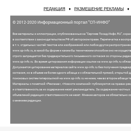
РЕДАКЦИЯ
♦
РАЗМЕЩЕНИЕ РЕКЛАМЫ
© 2012-2020 Информационный портал "СП-ИНФО"
Все материалы и иллюстрации,
опубликованные на "Сергиев Посад-Инфо.RU", охра
в соответствии с законодательством
РФ об авторском праве. Перепечатка и воспр
в т.ч. отдельных частей текстов или
изображений или любое другое распростране
www.sp-info.ru, в какой бы форме и каким бы техническим способом оно не осущест
строго запрещается без предварительного письменного согласия со стороны редак
www.sp-info.ru .
Во время цитирования информации ссылки на www.sp-info.ru обяза
Допускается цитирование материалов сайта www.sp-info.ru без получения предва
согласия, но в объеме не более одного абзаца и с обязательной прямой, открытой 
поисковых систем гиперссылкой на www.sp-info.ru не ниже, чем во втором абзаце те
Материалы с пометкой «Реклама», «Новости компаний» публикуются на правах ре
и ответственность за их содержание несет рекламодатель.
За содержание частных
объявлений редакция ответственности не несет. Мнение
авторов не обязательно с
с мнением редакции.