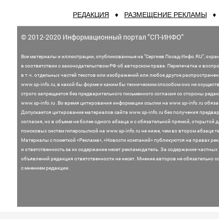
РЕДАКЦИЯ
♦
РАЗМЕЩЕНИЕ РЕКЛАМЫ
© 2012-2020 Информационный портал "СП-ИНФО"
Все материалы и иллюстрации,
опубликованные на "Сергиев Посад-Инфо.RU", охра
в соответствии с законодательством
РФ об авторском праве. Перепечатка и воспр
в т.ч. отдельных частей текстов или
изображений или любое другое распростране
www.sp-info.ru, в какой бы форме и каким бы техническим способом оно не осущест
строго запрещается без предварительного письменного согласия со стороны редак
www.sp-info.ru .
Во время цитирования информации ссылки на www.sp-info.ru обяза
Допускается цитирование материалов сайта www.sp-info.ru без получения предва
согласия, но в объеме не более одного абзаца и с обязательной прямой, открытой 
поисковых систем гиперссылкой на www.sp-info.ru не ниже, чем во втором абзаце те
Материалы с пометкой «Реклама», «Новости компаний» публикуются на правах ре
и ответственность за их содержание несет рекламодатель.
За содержание частных
объявлений редакция ответственности не несет. Мнение
авторов не обязательно с
с мнением редакции.