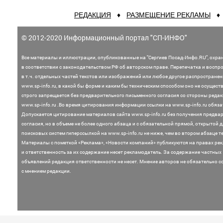
РЕДАКЦИЯ
♦
РАЗМЕЩЕНИЕ РЕКЛАМЫ
© 2012-2020 Информационный портал "СП-ИНФО"
Все материалы и иллюстрации,
опубликованные на "Сергиев Посад-Инфо.RU", охра
в соответствии с законодательством
РФ об авторском праве. Перепечатка и воспр
в т.ч. отдельных частей текстов или
изображений или любое другое распростране
www.sp-info.ru, в какой бы форме и каким бы техническим способом оно не осущест
строго запрещается без предварительного письменного согласия со стороны редак
www.sp-info.ru .
Во время цитирования информации ссылки на www.sp-info.ru обяза
Допускается цитирование материалов сайта www.sp-info.ru без получения предва
согласия, но в объеме не более одного абзаца и с обязательной прямой, открытой 
поисковых систем гиперссылкой на www.sp-info.ru не ниже, чем во втором абзаце те
Материалы с пометкой «Реклама», «Новости компаний» публикуются на правах ре
и ответственность за их содержание несет рекламодатель.
За содержание частных
объявлений редакция ответственности не несет. Мнение
авторов не обязательно с
с мнением редакции.