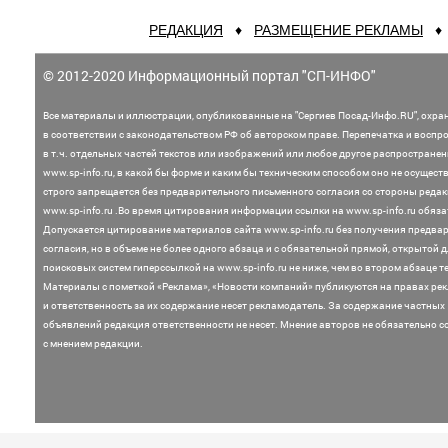
РЕДАКЦИЯ
♦
РАЗМЕЩЕНИЕ РЕКЛАМЫ
© 2012-2020 Информационный портал "СП-ИНФО"
Все материалы и иллюстрации,
опубликованные на "Сергиев Посад-Инфо.RU", охра
в соответствии с законодательством
РФ об авторском праве. Перепечатка и воспр
в т.ч. отдельных частей текстов или
изображений или любое другое распростране
www.sp-info.ru, в какой бы форме и каким бы техническим способом оно не осущест
строго запрещается без предварительного письменного согласия со стороны редак
www.sp-info.ru .
Во время цитирования информации ссылки на www.sp-info.ru обяза
Допускается цитирование материалов сайта www.sp-info.ru без получения предва
согласия, но в объеме не более одного абзаца и с обязательной прямой, открытой 
поисковых систем гиперссылкой на www.sp-info.ru не ниже, чем во втором абзаце те
Материалы с пометкой «Реклама», «Новости компаний» публикуются на правах ре
и ответственность за их содержание несет рекламодатель.
За содержание частных
объявлений редакция ответственности не несет. Мнение
авторов не обязательно с
с мнением редакции.