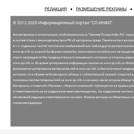
РЕДАКЦИЯ
♦
РАЗМЕЩЕНИЕ РЕКЛАМЫ
© 2012-2020 Информационный портал "СП-ИНФО"
Все материалы и иллюстрации,
опубликованные на "Сергиев Посад-Инфо.RU", охра
в соответствии с законодательством
РФ об авторском праве. Перепечатка и воспр
в т.ч. отдельных частей текстов или
изображений или любое другое распростране
www.sp-info.ru, в какой бы форме и каким бы техническим способом оно не осущест
строго запрещается без предварительного письменного согласия со стороны редак
www.sp-info.ru .
Во время цитирования информации ссылки на www.sp-info.ru обяза
Допускается цитирование материалов сайта www.sp-info.ru без получения предва
согласия, но в объеме не более одного абзаца и с обязательной прямой, открытой 
поисковых систем гиперссылкой на www.sp-info.ru не ниже, чем во втором абзаце те
Материалы с пометкой «Реклама», «Новости компаний» публикуются на правах ре
и ответственность за их содержание несет рекламодатель.
За содержание частных
объявлений редакция ответственности не несет. Мнение
авторов не обязательно с
с мнением редакции.