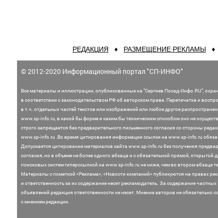
РЕДАКЦИЯ
♦
РАЗМЕЩЕНИЕ РЕКЛАМЫ
© 2012-2020 Информационный портал "СП-ИНФО"
Все материалы и иллюстрации,
опубликованные на "Сергиев Посад-Инфо.RU", охра
в соответствии с законодательством
РФ об авторском праве. Перепечатка и воспр
в т.ч. отдельных частей текстов или
изображений или любое другое распростране
www.sp-info.ru, в какой бы форме и каким бы техническим способом оно не осущест
строго запрещается без предварительного письменного согласия со стороны редак
www.sp-info.ru .
Во время цитирования информации ссылки на www.sp-info.ru обяза
Допускается цитирование материалов сайта www.sp-info.ru без получения предва
согласия, но в объеме не более одного абзаца и с обязательной прямой, открытой 
поисковых систем гиперссылкой на www.sp-info.ru не ниже, чем во втором абзаце те
Материалы с пометкой «Реклама», «Новости компаний» публикуются на правах ре
и ответственность за их содержание несет рекламодатель.
За содержание частных
объявлений редакция ответственности не несет. Мнение
авторов не обязательно с
с мнением редакции.