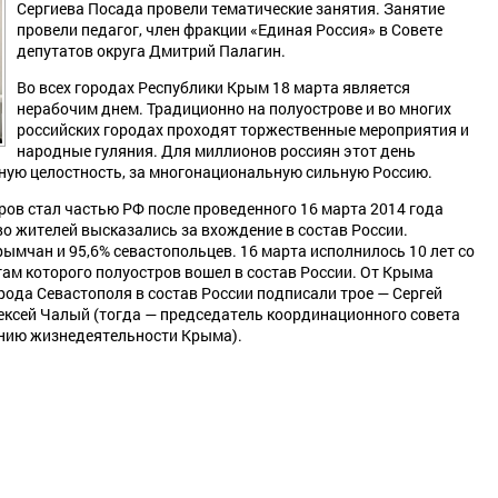
Сергиева Посада провели тематические занятия. Занятие
провели педагог, член фракции «Единая Россия» в Совете
депутатов округа Дмитрий Палагин.
Во всех городах Республики Крым 18 марта является
нерабочим днем. Традиционно на полуострове и во многих
российских городах проходят торжественные мероприятия и
народные гуляния. Для миллионов россиян этот день
ную целостность, за многонациональную сильную Россию.
ров стал частью РФ после проведенного 16 марта 2014 года
о жителей высказались за вхождение в состав России.
ымчан и 95,6% севастопольцев. 16 марта исполнилось 10 лет со
гам которого полуостров вошел в состав России. От Крыма
рода Севастополя в состав России подписали трое — Сергей
ексей Чалый (тогда — председатель координационного совета
ению жизнедеятельности Крыма).