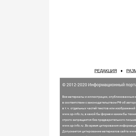
РЕДАКЦИЯ
♦
РАЗ
© 2012-2020 Информационный порт
Все материалы и иллюстрации,
опубликованные н
в соответствии с законодательством
РФ об автор
в т.ч. отдельных частей текстов или
изображений 
www.sp-info.ru, в какой бы форме и каким бы тех
строго запрещается без предварительного письме
www.sp-info.ru .
Во время цитирования информации
Допускается цитирование материалов сайта www.