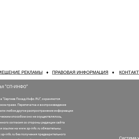
МЕЩЕНИЕ РЕКЛАМЫ
♦
ПРАВОВАЯ ИНФОРМАЦИЯ
♦
КОНТАК
ал "СП-ИНФО"
а "Сергиев Посад-Инфо.RU", охраняются
ском праве. Перепечатка и воспроизведение
или любое другое распространение информации
ническим способом оно не осуществлялось,
нного согласия со стороны редакции сайта
 ссылки на www.sp-info.ru обязательны.
sp-info.ru без получения предварительного
Система 