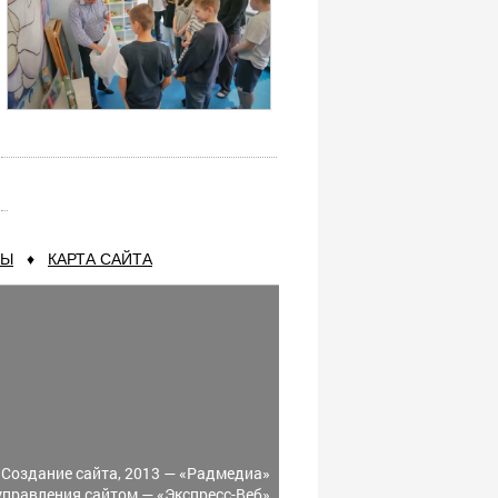
ТЫ
♦
КАРТА САЙТА
Создание сайта, 2013 —
«Радмедиа»
управления сайтом —
«Экспресс-Веб»