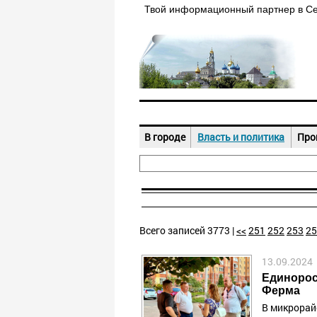
Твой информационный партнер в С
В городе
Власть и политика
Про
Всего записей 3773 |
<<
251
252
253
25
13.09.2024
Единорос
Ферма
В микрорайо