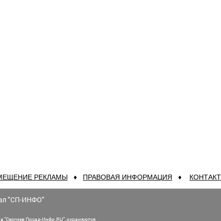
МЕЩЕНИЕ РЕКЛАМЫ
♦
ПРАВОВАЯ ИНФОРМАЦИЯ
♦
КОНТАК
ал "СП-ИНФО"
а "Сергиев Посад-Инфо.RU", охраняются