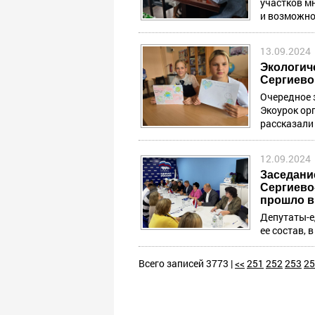
участков м
и возможно
13.09.2024
Экологич
Сергиево
Очередное 
Экоурок ор
рассказали
12.09.2024
Заседани
Сергиево
прошло в
Депутаты-е
ее состав, 
Всего записей 3773 |
<<
251
252
253
25