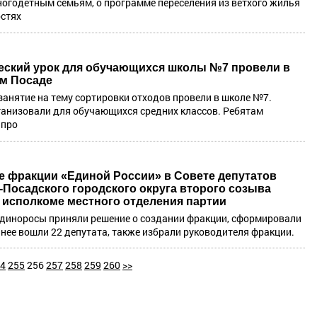
ногодетным семьям, о программе переселения из ветхого жилья
стях
еский урок для обучающихся школы №7 провели в
м Посаде
занятие на тему сортировки отходов провели в школе №7.
ганизовали для обучающихся средних классов. Ребятам
 про
е фракции «Единой России» в Совете депутатов
-Посадского городского округа второго созыва
 исполкоме местного отделения партии
диноросы приняли решение о создании фракции, сформировали
в нее вошли 22 депутата, также избрали руководителя фракции.
4
255
256
257
258
259
260
>>