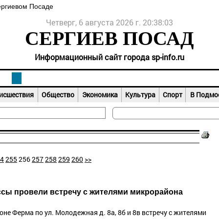
ергиевом Посаде
Четверг, 6 августа 2026 г. 20:38:03
СЕРГИЕВ ПОСАД
Информационный сайт города sp-info.ru
исшествия
Общество
Экономика
Культура
Спорт
В Подмо
4
255
256
257
258
259
260
>>
сы провели встречу с жителями микрорайона
не Ферма по ул. Молодежная д. 8а, 8б и 8в встречу с жителями