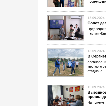
провел деп
13.09.2024
Совет де
Председате
партии «Ед
13.09.2024
В Сергие
оревновани
местного о
стадиона
13.09.2024
Выездной
провел д
На приеме 