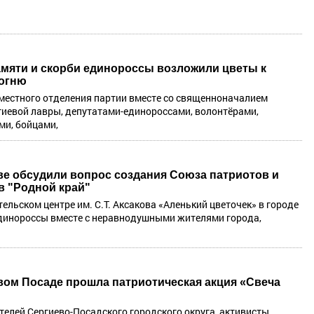
амяти и скорби единороссы возложили цветы к
огню
местного отделения партии вместе со священноначалием
гиевой лавры, депутатами-единороссами, волонтёрами,
и, бойцами,
ве обсудили вопрос создания Союза патриотов и
в "Родной край"
ельском центре им. С.Т. Аксакова «Аленький цветочек» в городе
динороссы вместе с неравнодушными жителями города,
вом Посаде прошла патриотическая акция «Свеча
телей Сергиево-Посадского городского округа, активисты