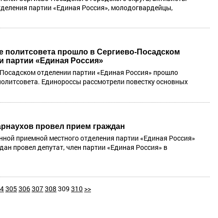
тделения партии «Единая Россия», молодогвардейцы,
е политсовета прошло в Сергиево-Посадском
и партии «Единая Россия»
-Посадском отделении партии «Единая Россия» прошло
политсовета. Единороссы рассмотрели повестку основных
арнаухов провел прием граждан
нной приемной местного отделения партии «Единая Россия»
дан провел депутат, член партии «Единая Россия» в
4
305
306
307
308
309
310
>>