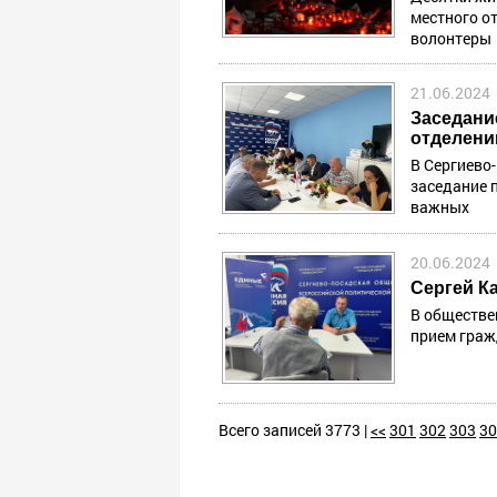
местного о
волонтеры
21.06.2024
Заседани
отделени
В Сергиево
заседание 
важных
20.06.2024
Сергей К
В обществе
прием граж
Всего записей 3773 |
<<
301
302
303
30