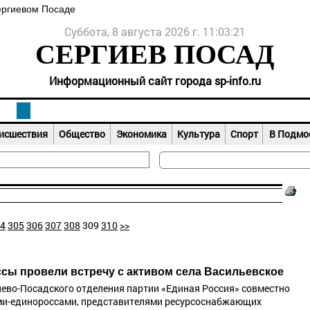
ергиевом Посаде
Суббота, 8 августа 2026 г. 11:03:21
СЕРГИЕВ ПОСАД
Информационный сайт города sp-info.ru
исшествия
Общество
Экономика
Культура
Спорт
В Подмо
4
305
306
307
308
309
310
>>
сы провели встречу с активом села Васильевское
иево-Посадского отделения партии «Единая Россия» совместно
ми-единороссами, представителями ресурсоснабжающих