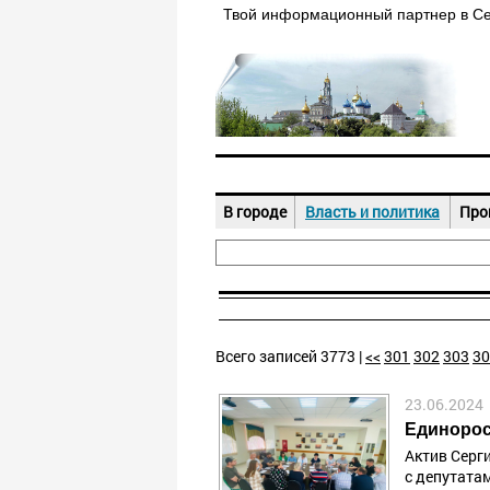
Твой информационный партнер в С
В городе
Власть и политика
Про
Всего записей 3773 |
<<
301
302
303
30
23.06.2024
Единорос
Актив Серг
с депутата