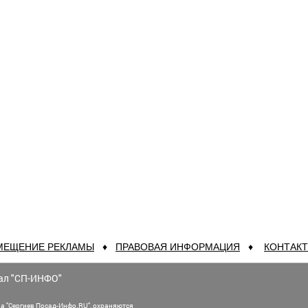
МЕЩЕНИЕ РЕКЛАМЫ
♦
ПРАВОВАЯ ИНФОРМАЦИЯ
♦
КОНТАК
ал "СП-ИНФО"
а "Сергиев Посад-Инфо.RU", охраняются