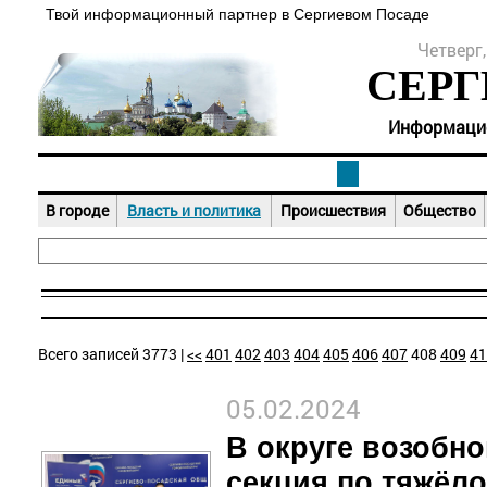
Твой информационный партнер в Сергиевом Посаде
Четверг,
СЕРГ
Информацион
В городе
Власть и политика
Происшествия
Общество
Всего записей 3773 |
<<
401
402
403
404
405
406
407
408
409
41
05.02.2024
В округе возобн
секция по тяжёло