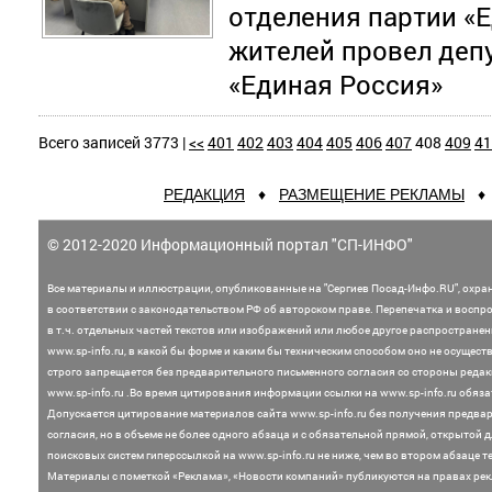
отделения партии «
жителей провел депу
«Единая Россия»
Всего записей 3773 |
<<
401
402
403
404
405
406
407
408
409
41
РЕДАКЦИЯ
♦
РАЗМЕЩЕНИЕ РЕКЛАМЫ
© 2012-2020 Информационный портал "СП-ИНФО"
Все материалы и иллюстрации,
опубликованные на "Сергиев Посад-Инфо.RU", охра
в соответствии с законодательством
РФ об авторском праве. Перепечатка и воспр
в т.ч. отдельных частей текстов или
изображений или любое другое распростране
www.sp-info.ru, в какой бы форме и каким бы техническим способом оно не осущест
строго запрещается без предварительного письменного согласия со стороны редак
www.sp-info.ru .
Во время цитирования информации ссылки на www.sp-info.ru обяза
Допускается цитирование материалов сайта www.sp-info.ru без получения предва
согласия, но в объеме не более одного абзаца и с обязательной прямой, открытой 
поисковых систем гиперссылкой на www.sp-info.ru не ниже, чем во втором абзаце те
Материалы с пометкой «Реклама», «Новости компаний» публикуются на правах ре