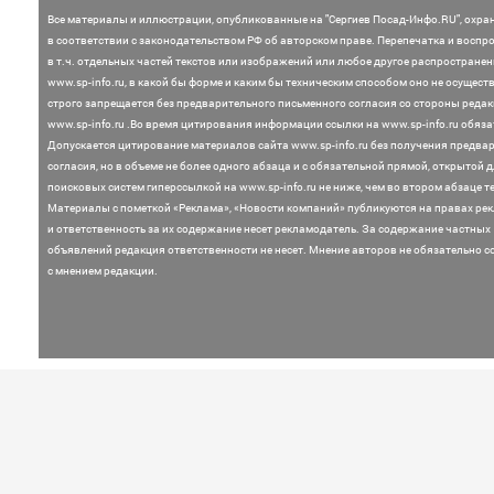
Все материалы и иллюстрации,
опубликованные на "Сергиев Посад-Инфо.RU", охра
в соответствии с законодательством
РФ об авторском праве. Перепечатка и воспр
в т.ч. отдельных частей текстов или
изображений или любое другое распростране
www.sp-info.ru, в какой бы форме и каким бы техническим способом оно не осущест
строго запрещается без предварительного письменного согласия со стороны редак
www.sp-info.ru .
Во время цитирования информации ссылки на www.sp-info.ru обяза
Допускается цитирование материалов сайта www.sp-info.ru без получения предва
согласия, но в объеме не более одного абзаца и с обязательной прямой, открытой 
поисковых систем гиперссылкой на www.sp-info.ru не ниже, чем во втором абзаце те
Материалы с пометкой «Реклама», «Новости компаний» публикуются на правах ре
и ответственность за их содержание несет рекламодатель.
За содержание частных
объявлений редакция ответственности не несет. Мнение
авторов не обязательно с
с мнением редакции.